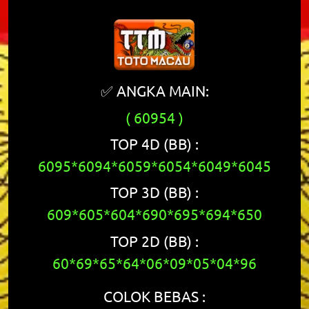
✅ ANGKA MAIN:
( 60954 )
TOP 4D (BB) :
6095*6094*6059*6054*6049*6045
TOP 3D (BB) :
609*605*604*690*695*694*650
TOP 2D (BB) :
60*69*65*64*06*09*05*04*96
COLOK BEBAS :