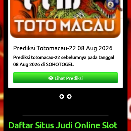
Prediksi
Totomacau-22
08 Aug 2026
Prediksi totomacau-22 sebelumnya pada tanggal
08 Aug 2026 di SOHOTOGEL.
Lihat Prediksi
Daftar Situs Judi Online Slot