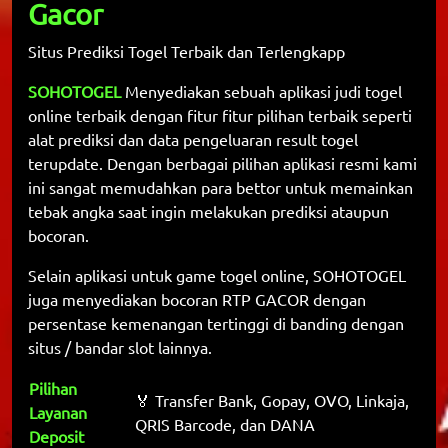
Gacor
Situs Prediksi Togel Terbaik dan Terlengkapp
SOHOTOGEL
Menyediakan sebuah aplikasi judi togel
online terbaik dengan fitur fitur pilihan terbaik seperti
alat prediksi dan data pengeluaran result togel
terupdate. Dengan berbagai pilihan aplikasi resmi kami
ini sangat memudahkan para bettor untuk memainkan
tebak angka saat ingin melakukan prediksi ataupun
bocoran.
Selain aplikasi untuk game togel online, SOHOTOGEL
juga menyediakan bocoran RTP GACOR dengan
persentase kemenangan tertinggi di banding dengan
situs / bandar slot lainnya.
Pilihan
🏅 Transfer Bank, Gopay, OVO, Linkaja,
Layanan
QRIS Barcode, dan DANA
Deposit