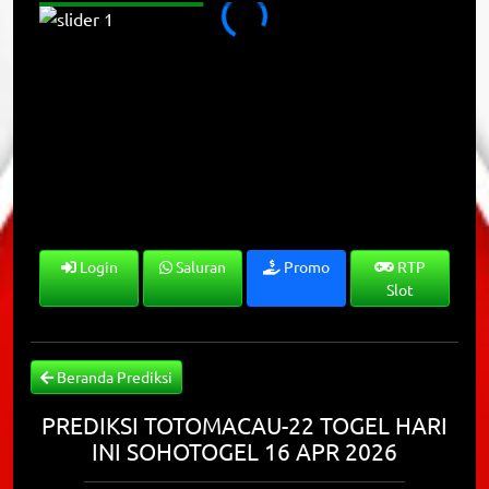
Login
Saluran
Promo
RTP
Slot
Beranda Prediksi
PREDIKSI TOTOMACAU-22 TOGEL HARI
INI SOHOTOGEL 16 APR 2026