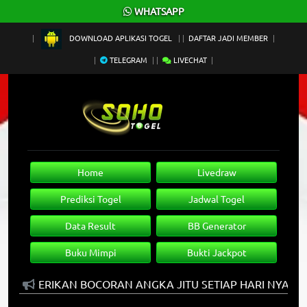
×
WHATSAPP
DOWNLOAD APLIKASI TOGEL
DAFTAR JADI MEMBER
TELEGRAM
LIVECHAT
Home
Livedraw
Prediksi Togel
Jadwal Togel
Data Result
BB Generator
Buku Mimpi
Bukti Jackpot
MEMBERIKAN BOCORAN ANGKA JITU SETIAP HARI NYA UN