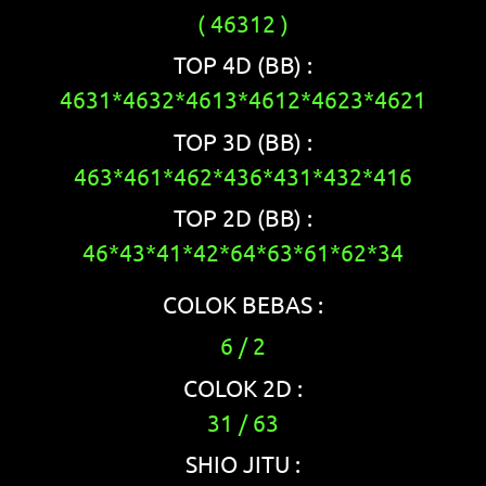
( 46312 )
TOP 4D (BB) :
4631*4632*4613*4612*4623*4621
TOP 3D (BB) :
463*461*462*436*431*432*416
TOP 2D (BB) :
46*43*41*42*64*63*61*62*34
COLOK BEBAS :
6 / 2
COLOK 2D :
31 / 63
SHIO JITU :