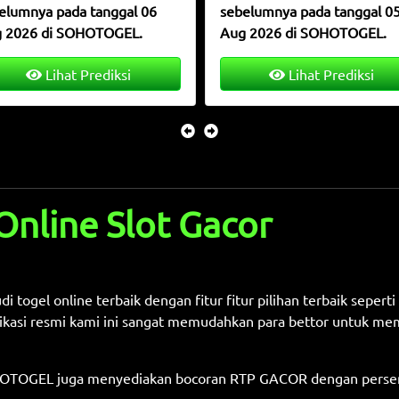
elumnya pada tanggal 06
sebelumnya pada tanggal 0
 2026 di SOHOTOGEL.
Aug 2026 di SOHOTOGEL.
Lihat Prediksi
Lihat Prediksi
 Online Slot Gacor
 togel online terbaik dengan fitur fitur pilihan terbaik seperti
plikasi resmi kami ini sangat memudahkan para bettor untuk me
SOHOTOGEL juga menyediakan bocoran RTP GACOR dengan persen