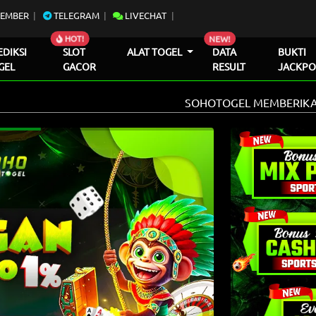
MEMBER
TELEGRAM
LIVECHAT
HOT!
NEW!
EDIKSI
SLOT
ALAT TOGEL
DATA
BUKTI
GEL
GACOR
RESULT
JACKPO
SOHOTOGEL MEMBERIKAN B