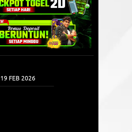
19 FEB 2026