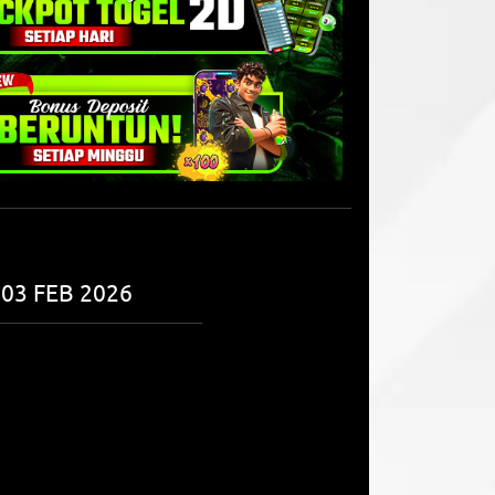
03 FEB 2026