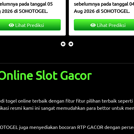
elumnya pada tanggal 05
sebelumnya pada tanggal 0
 2026 di SOHOTOGEL.
Aug 2026 di SOHOTOGEL.
Lihat Prediksi
Lihat Prediksi
 Online Slot Gacor
 togel online terbaik dengan fitur fitur pilihan terbaik seperti
plikasi resmi kami ini sangat memudahkan para bettor untuk me
SOHOTOGEL juga menyediakan bocoran RTP GACOR dengan persen