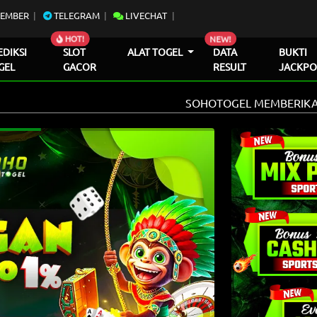
MEMBER
TELEGRAM
LIVECHAT
HOT!
NEW!
EDIKSI
SLOT
ALAT TOGEL
DATA
BUKTI
GEL
GACOR
RESULT
JACKPO
SOHOTOGEL MEMBERIKAN BO