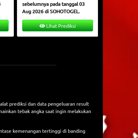
4
sebelumnya pada tanggal 03
sebelumnya pa
Aug 2026 di SOHOTOGEL.
Aug 2026 di 
Lihat Prediksi
Liha
 alat prediksi dan data pengeluaran result
mainkan tebak angka saat ingin melakukan
tase kemenangan tertinggi di banding