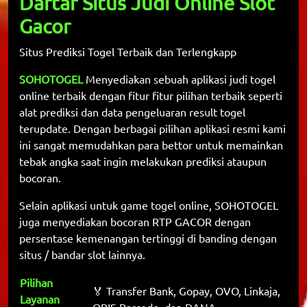
Daftar Situs Judi Online Slot
Gacor
Situs Prediksi Togel Terbaik dan Terlengkapp
SOHOTOGEL
Menyediakan sebuah aplikasi judi togel
online terbaik dengan fitur fitur pilihan terbaik seperti
alat prediksi dan data pengeluaran result togel
terupdate. Dengan berbagai pilihan aplikasi resmi kami
ini sangat memudahkan para bettor untuk memainkan
tebak angka saat ingin melakukan prediksi ataupun
bocoran.
Selain aplikasi untuk game togel online, SOHOTOGEL
juga menyediakan bocoran RTP GACOR dengan
persentase kemenangan tertinggi di banding dengan
situs / bandar slot lainnya.
Pilihan
🏅 Transfer Bank, Gopay, OVO, Linkaja,
Layanan