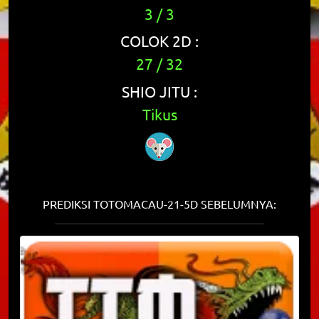
3 / 3
COLOK 2D :
27 / 32
SHIO JITU :
Tikus
PREDIKSI TOTOMACAU-21-5D SEBELUMNYA: