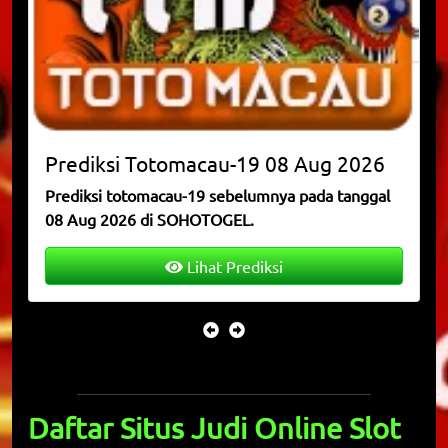
Prediksi
Totomacau-19
08 Aug 2026
Prediksi totomacau-19 sebelumnya pada tanggal
08 Aug 2026 di SOHOTOGEL.
Lihat Prediksi
Daftar Situs Judi Online Slot