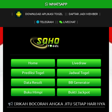
×
WHATSAPP
DOWNLOAD APLIKASI TOGEL
DAFTAR JADI MEMBER
TELEGRAM
LIVECHAT
Home
Livedraw
Prediksi Togel
Jadwal Togel
Data Result
BB Generator
Buku Mimpi
Bukti Jackpot
MEMBERIKAN BOCORAN ANGKA JITU SETIAP HARI NYA UNT