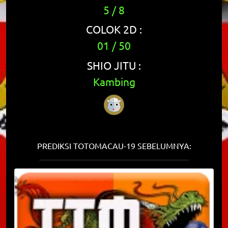
5 / 8
COLOK 2D :
01 / 50
SHIO JITU :
Kambing
PREDIKSI TOTOMACAU-19 SEBELUMNYA: