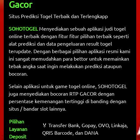
Gacor
Situs Prediksi Togel Terbaik dan Terlengkapp
SOHOTOGEL
Menyediakan sebuah aplikasi judi togel
online terbaik dengan fitur fitur pilihan terbaik seperti
alat prediksi dan data pengeluaran result togel
terupdate. Dengan berbagai pilihan aplikasi resmi kami
ini sangat memudahkan para bettor untuk memainkan
tebak angka saat ingin melakukan prediksi ataupun
bocoran.
Selain aplikasi untuk game togel online, SOHOTOGEL
juga menyediakan bocoran RTP GACOR dengan
persentase kemenangan tertinggi di banding dengan
situs / bandar slot lainnya.
Pilihan
🏅 Transfer Bank, Gopay, OVO, Linkaja,
Layanan
QRIS Barcode, dan DANA
Deposit