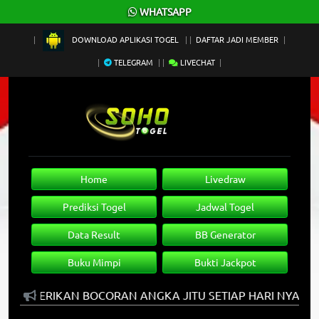
×
WHATSAPP
DOWNLOAD APLIKASI TOGEL
DAFTAR JADI MEMBER
TELEGRAM
LIVECHAT
Home
Livedraw
Prediksi Togel
Jadwal Togel
Data Result
BB Generator
Buku Mimpi
Bukti Jackpot
MEMBERIKAN BOCORAN ANGKA JITU SETIAP HARI NYA UNT