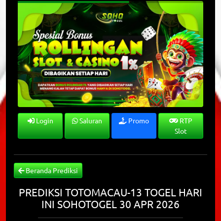
Login
Saluran
Promo
RTP
Slot
Beranda Prediksi
PREDIKSI TOTOMACAU-13 TOGEL HARI
INI SOHOTOGEL 30 APR 2026