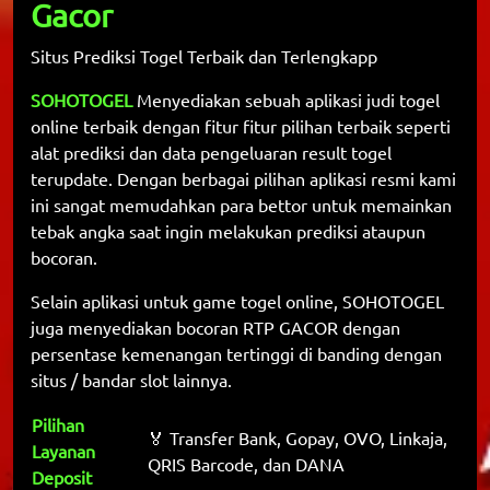
Gacor
Situs Prediksi Togel Terbaik dan Terlengkapp
SOHOTOGEL
Menyediakan sebuah aplikasi judi togel
online terbaik dengan fitur fitur pilihan terbaik seperti
alat prediksi dan data pengeluaran result togel
terupdate. Dengan berbagai pilihan aplikasi resmi kami
ini sangat memudahkan para bettor untuk memainkan
tebak angka saat ingin melakukan prediksi ataupun
bocoran.
Selain aplikasi untuk game togel online, SOHOTOGEL
juga menyediakan bocoran RTP GACOR dengan
persentase kemenangan tertinggi di banding dengan
situs / bandar slot lainnya.
Pilihan
🏅 Transfer Bank, Gopay, OVO, Linkaja,
Layanan
QRIS Barcode, dan DANA
Deposit