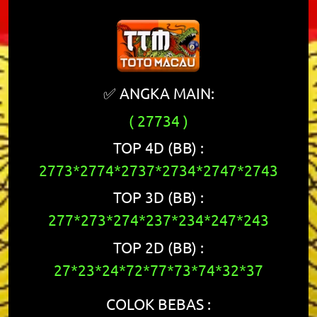
✅ ANGKA MAIN:
( 27734 )
TOP 4D (BB) :
2773*2774*2737*2734*2747*2743
TOP 3D (BB) :
277*273*274*237*234*247*243
TOP 2D (BB) :
27*23*24*72*77*73*74*32*37
COLOK BEBAS :