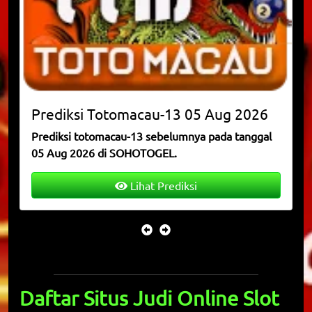
Prediksi
Totomacau-13
05 Aug 2026
Prediksi totomacau-13 sebelumnya pada tanggal
05 Aug 2026 di SOHOTOGEL.
Lihat Prediksi
Daftar Situs Judi Online Slot