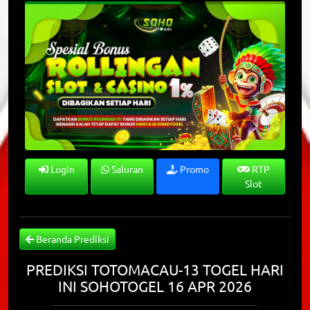
Login
Saluran
Promo
RTP
Slot
Beranda Prediksi
PREDIKSI TOTOMACAU-13 TOGEL HARI
INI SOHOTOGEL 16 APR 2026