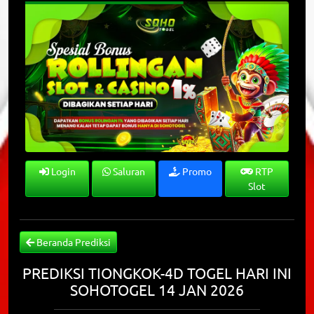
Login
Saluran
Promo
RTP
Slot
Beranda Prediksi
PREDIKSI TIONGKOK-4D TOGEL HARI INI
SOHOTOGEL 14 JAN 2026