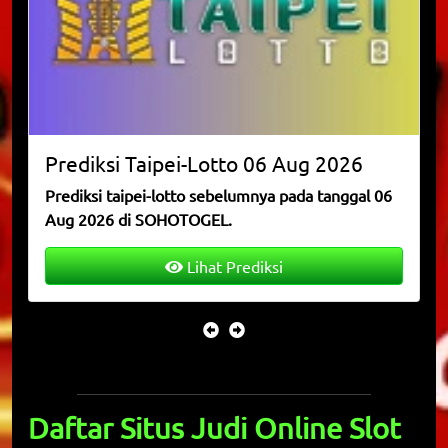
Prediksi
Taipei-Lotto
06 Aug 2026
Prediksi taipei-lotto sebelumnya pada tanggal 06
Aug 2026 di SOHOTOGEL.
Lihat Prediksi
Daftar Situs Judi Online Slot