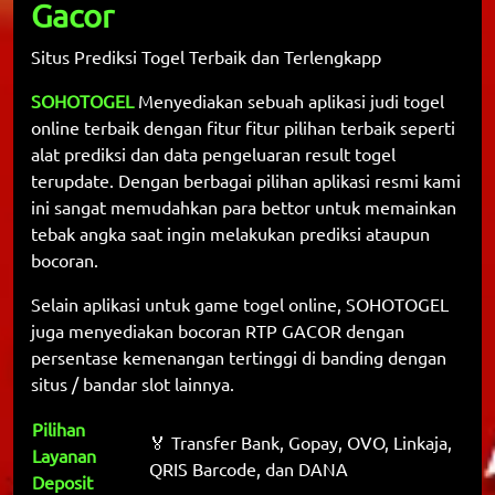
Gacor
Situs Prediksi Togel Terbaik dan Terlengkapp
SOHOTOGEL
Menyediakan sebuah aplikasi judi togel
online terbaik dengan fitur fitur pilihan terbaik seperti
alat prediksi dan data pengeluaran result togel
terupdate. Dengan berbagai pilihan aplikasi resmi kami
ini sangat memudahkan para bettor untuk memainkan
tebak angka saat ingin melakukan prediksi ataupun
bocoran.
Selain aplikasi untuk game togel online, SOHOTOGEL
juga menyediakan bocoran RTP GACOR dengan
persentase kemenangan tertinggi di banding dengan
situs / bandar slot lainnya.
Pilihan
🏅 Transfer Bank, Gopay, OVO, Linkaja,
Layanan
QRIS Barcode, dan DANA
Deposit