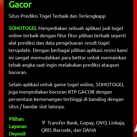
Gacor
Situs Prediksi Togel Terbaik dan Terlengkapp
SOHOTOGEL
Menyediakan sebuah aplikasi judi togel
online terbaik dengan fitur fitur pilihan terbaik seperti
alat prediksi dan data pengeluaran result togel
terupdate. Dengan berbagai pilihan aplikasi resmi kami
ini sangat memudahkan para bettor untuk memainkan
tebak angka saat ingin melakukan prediksi ataupun
bocoran.
Selain aplikasi untuk game togel online, SOHOTOGEL
juga menyediakan bocoran RTP GACOR dengan
persentase kemenangan tertinggi di banding dengan
situs / bandar slot lainnya.
Pilihan
🏅 Transfer Bank, Gopay, OVO, Linkaja,
Layanan
QRIS Barcode, dan DANA
Deposit