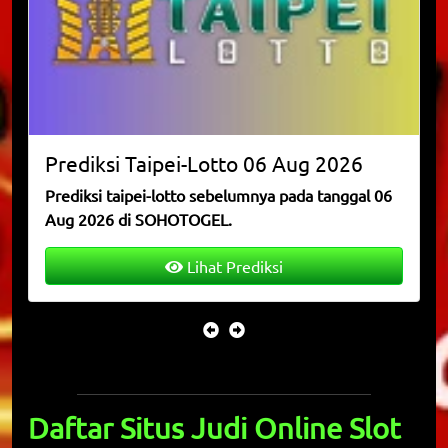
Prediksi
Taipei-Lotto
06 Aug 2026
Prediksi taipei-lotto sebelumnya pada tanggal 06
Aug 2026 di SOHOTOGEL.
Lihat Prediksi
Daftar Situs Judi Online Slot