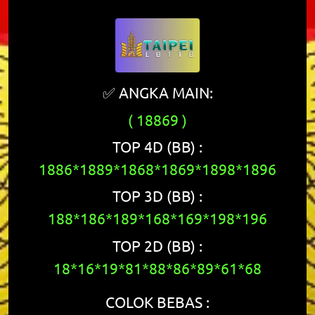
✅ ANGKA MAIN:
( 18869 )
TOP 4D (BB) :
1886*1889*1868*1869*1898*1896
TOP 3D (BB) :
188*186*189*168*169*198*196
TOP 2D (BB) :
18*16*19*81*88*86*89*61*68
COLOK BEBAS :