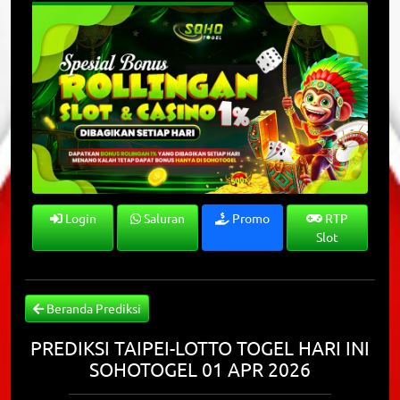
Login
Saluran
Promo
RTP
Slot
Beranda Prediksi
PREDIKSI TAIPEI-LOTTO TOGEL HARI INI
SOHOTOGEL 01 APR 2026