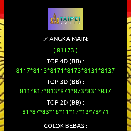
✅ ANGKA MAIN:
( 81173 )
TOP 4D (BB) :
8117*8113*8171*8173*8131*8137
TOP 3D (BB) :
811*817*813*871*873*831*837
TOP 2D (BB) :
81*87*83*18*11*17*13*78*71
COLOK BEBAS :