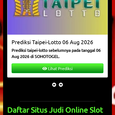
Prediksi
Taipei-Lotto
06 Aug 2026
Prediksi taipei-lotto sebelumnya pada tanggal 06
Aug 2026 di SOHOTOGEL.
Lihat Prediksi
Daftar Situs Judi Online Slot