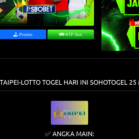
Promo
RTP Slot
 TAIPEI-LOTTO TOGEL HARI INI SOHOTOGEL 25
✅ ANGKA MAIN: