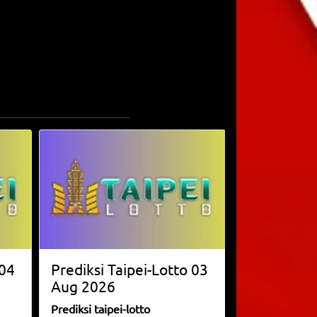
04
Prediksi
Taipei-Lotto
03
Prediksi
Ta
Aug 2026
Aug 2026
Prediksi taipei-lotto
Prediksi taipei