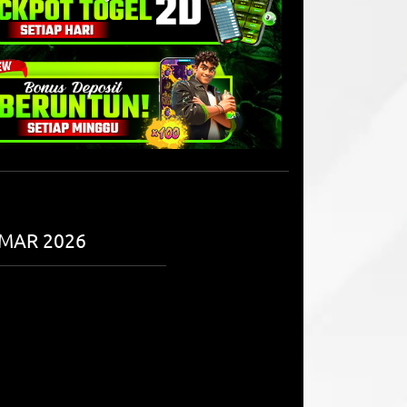
 MAR 2026