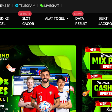
MEMBER
TELEGRAM
LIVECHAT
HOT!
NEW!
EDIKSI
SLOT
ALAT TOGEL
DATA
BUKTI
GEL
GACOR
RESULT
JACKPO