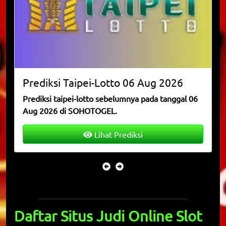
Prediksi
Taipei-Lotto
06 Aug 2026
Prediksi taipei-lotto sebelumnya pada tanggal 06
Aug 2026 di SOHOTOGEL.
Lihat Prediksi
Daftar Situs Judi Online Slot