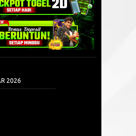
AR 2026