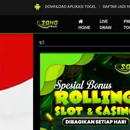
DOWNLOAD APLIKASI TOGEL
DAFTAR JADI 
LIVE
PR
HOME
DRAW
TO