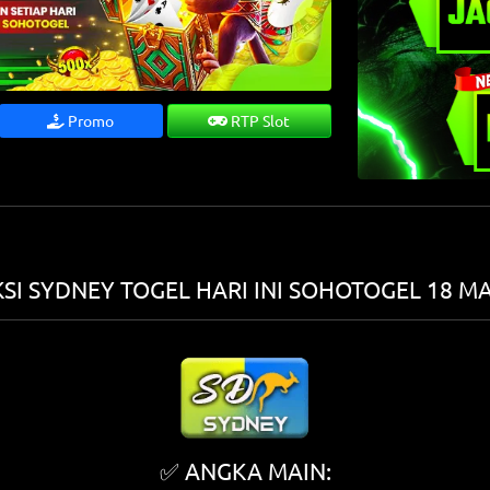
Promo
RTP Slot
SI SYDNEY TOGEL HARI INI SOHOTOGEL 18 M
✅ ANGKA MAIN: