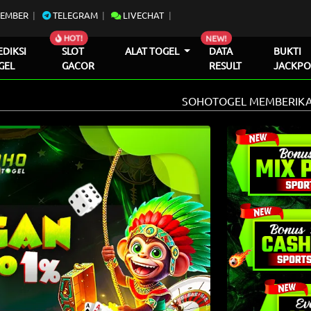
MEMBER
TELEGRAM
LIVECHAT
HOT!
NEW!
EDIKSI
SLOT
ALAT TOGEL
DATA
BUKTI
GEL
GACOR
RESULT
JACKPO
SOHOTOGEL MEMBERIKAN BO