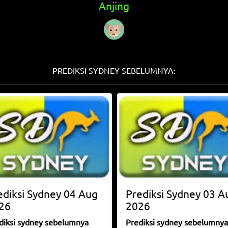
Anjing
PREDIKSI SYDNEY SEBELUMNYA:
ediksi
Sydney
04 Aug
Prediksi
Sydney
03 A
26
2026
diksi sydney sebelumnya
Prediksi sydney sebelumnya