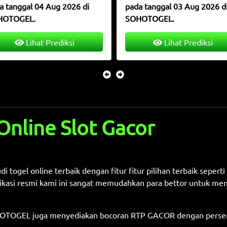
a tanggal 04 Aug 2026 di
pada tanggal 03 Aug 2026 d
HOTOGEL.
SOHOTOGEL.
Lihat Prediksi
Lihat Prediksi
 Online Slot Gacor
 togel online terbaik dengan fitur fitur pilihan terbaik seperti
plikasi resmi kami ini sangat memudahkan para bettor untuk me
SOHOTOGEL juga menyediakan bocoran RTP GACOR dengan persen