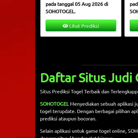
Aug 2026 di
pada tanggal 05 Aug 2026 di
pad
SOHOTOGEL.
SO
rediksi
Lihat Prediksi
Daftar Situs Judi
Situs Prediksi Togel Terbaik dan Terlengkapp
SOHOTOGEL
Menyediakan sebuah aplikasi judi
togel terupdate. Dengan berbagai pilihan a
prediksi ataupun bocoran.
Selain aplikasi untuk game togel online, 