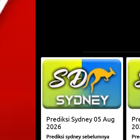
ey
06 Aug
Prediksi
Sydney
05 Aug
Pr
2026
20
sebelumnya
Prediksi sydney sebelumnya
Pre