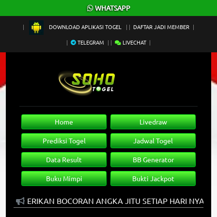
×
WHATSAPP
DOWNLOAD APLIKASI TOGEL
DAFTAR JADI MEMBER
TELEGRAM
LIVECHAT
Home
Livedraw
Prediksi Togel
Jadwal Togel
Data Result
BB Generator
Buku Mimpi
Bukti Jackpot
MEMBERIKAN BOCORAN ANGKA JITU SETIAP HARI NYA UNT