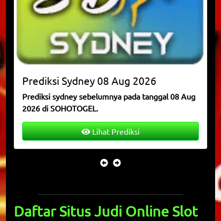
Prediksi
Sydney
08 Aug 2026
Prediksi sydney sebelumnya pada tanggal 08 Aug
2026 di SOHOTOGEL.
Lihat Prediksi
Daftar Situs Judi Online Slot