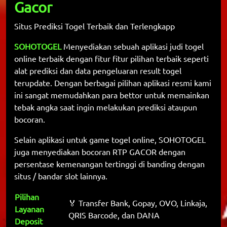
Gacor
Situs Prediksi Togel Terbaik dan Terlengkapp
SOHOTOGEL
Menyediakan sebuah aplikasi judi togel
online terbaik dengan fitur fitur pilihan terbaik seperti
alat prediksi dan data pengeluaran result togel
terupdate. Dengan berbagai pilihan aplikasi resmi kami
ini sangat memudahkan para bettor untuk memainkan
tebak angka saat ingin melakukan prediksi ataupun
bocoran.
Selain aplikasi untuk game togel online, SOHOTOGEL
juga menyediakan bocoran RTP GACOR dengan
persentase kemenangan tertinggi di banding dengan
situs / bandar slot lainnya.
Pilihan
🏅 Transfer Bank, Gopay, OVO, Linkaja,
Layanan
QRIS Barcode, dan DANA
Deposit