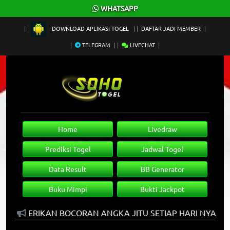
×
WHATSAPP
DOWNLOAD APLIKASI TOGEL
DAFTAR JADI MEMBER
TELEGRAM
LIVECHAT
Home
Livedraw
Prediksi Togel
Jadwal Togel
Data Result
BB Generator
Buku Mimpi
Bukti Jackpot
MEMBERIKAN BOCORAN ANGKA JITU SETIAP HARI NYA UNT