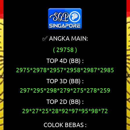
✅ ANGKA MAIN:
( 29758 )
TOP 4D (BB) :
2975*2978*2957*2958*2987*2985
TOP 3D (BB) :
297*295*298*279*275*278*259
TOP 2D (BB) :
29*27*25*28*92*97*95*98*72
COLOK BEBAS :