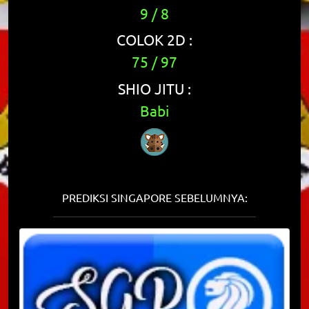
9 / 8
COLOK 2D :
75 / 97
SHIO JITU :
Babi
PREDIKSI SINGAPORE SEBELUMNYA: