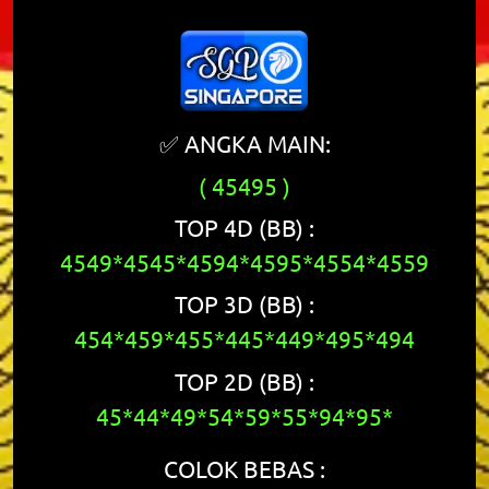
✅ ANGKA MAIN:
( 45495 )
TOP 4D (BB) :
4549*4545*4594*4595*4554*4559
TOP 3D (BB) :
454*459*455*445*449*495*494
TOP 2D (BB) :
45*44*49*54*59*55*94*95*
COLOK BEBAS :