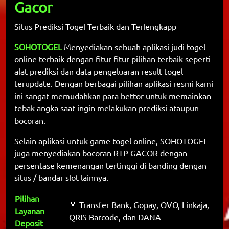
Gacor
Situs Prediksi Togel Terbaik dan Terlengkapp
SOHOTOGEL
Menyediakan sebuah aplikasi judi togel
online terbaik dengan fitur fitur pilihan terbaik seperti
alat prediksi dan data pengeluaran result togel
terupdate. Dengan berbagai pilihan aplikasi resmi kami
ini sangat memudahkan para bettor untuk memainkan
tebak angka saat ingin melakukan prediksi ataupun
bocoran.
Selain aplikasi untuk game togel online, SOHOTOGEL
juga menyediakan bocoran RTP GACOR dengan
persentase kemenangan tertinggi di banding dengan
situs / bandar slot lainnya.
Pilihan
🏅 Transfer Bank, Gopay, OVO, Linkaja,
Layanan
QRIS Barcode, dan DANA
Deposit