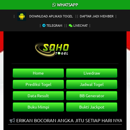
×
WHATSAPP
DOWNLOAD APLIKASI TOGEL
DAFTAR JADI MEMBER
TELEGRAM
LIVECHAT
Home
Livedraw
Prediksi Togel
Jadwal Togel
Data Result
BB Generator
Buku Mimpi
Bukti Jackpot
MEMBERIKAN BOCORAN ANGKA JITU SETIAP HARI NYA UNT