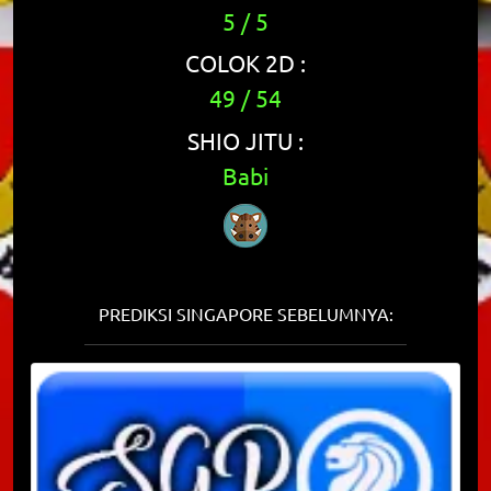
5 / 5
COLOK 2D :
49 / 54
SHIO JITU :
Babi
PREDIKSI SINGAPORE SEBELUMNYA: