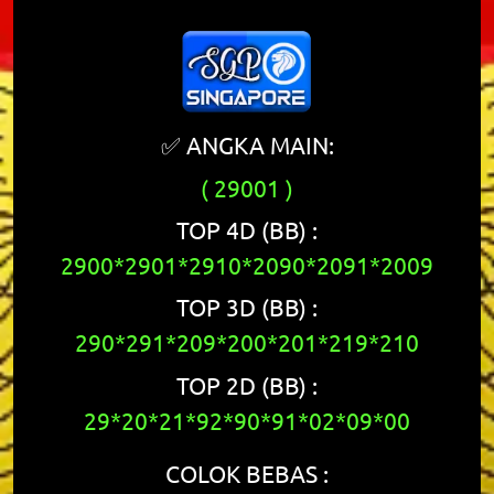
✅ ANGKA MAIN:
( 29001 )
TOP 4D (BB) :
2900*2901*2910*2090*2091*2009
TOP 3D (BB) :
290*291*209*200*201*219*210
TOP 2D (BB) :
29*20*21*92*90*91*02*09*00
COLOK BEBAS :