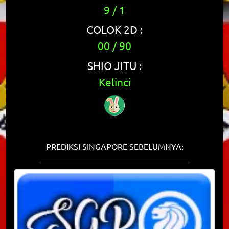
9 / 1
COLOK 2D :
00 / 90
SHIO JITU :
Kelinci
PREDIKSI SINGAPORE SEBELUMNYA: