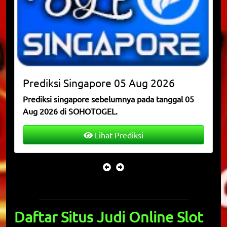
Prediksi
Singapore
05 Aug 2026
Prediksi singapore sebelumnya pada tanggal 05
Aug 2026 di SOHOTOGEL.
Lihat Prediksi
Daftar Situs Judi Online Slot