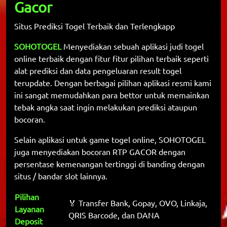
Gacor
Situs Prediksi Togel Terbaik dan Terlengkapp
SOHOTOGEL
Menyediakan sebuah aplikasi judi togel
online terbaik dengan fitur fitur pilihan terbaik seperti
alat prediksi dan data pengeluaran result togel
terupdate. Dengan berbagai pilihan aplikasi resmi kami
ini sangat memudahkan para bettor untuk memainkan
tebak angka saat ingin melakukan prediksi ataupun
bocoran.
Selain aplikasi untuk game togel online, SOHOTOGEL
juga menyediakan bocoran RTP GACOR dengan
persentase kemenangan tertinggi di banding dengan
situs / bandar slot lainnya.
Pilihan
🏅 Transfer Bank, Gopay, OVO, Linkaja,
Layanan
QRIS Barcode, dan DANA
Deposit