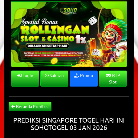
Login
Saluran
Promo
RTP
Slot
Beranda Prediksi
PREDIKSI SINGAPORE TOGEL HARI INI
SOHOTOGEL 03 JAN 2026