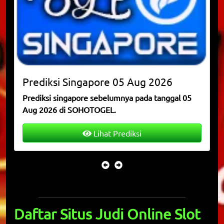
Prediksi
Singapore
05 Aug 2026
Prediksi singapore sebelumnya pada tanggal 05
Aug 2026 di SOHOTOGEL.
Lihat Prediksi
Daftar Situs Judi Online Slot