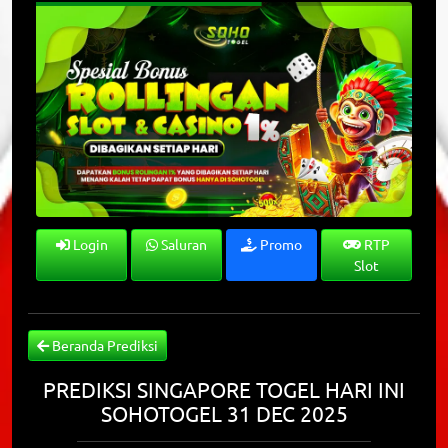
Login
Saluran
Promo
RTP
Slot
Beranda Prediksi
PREDIKSI SINGAPORE TOGEL HARI INI
SOHOTOGEL 31 DEC 2025