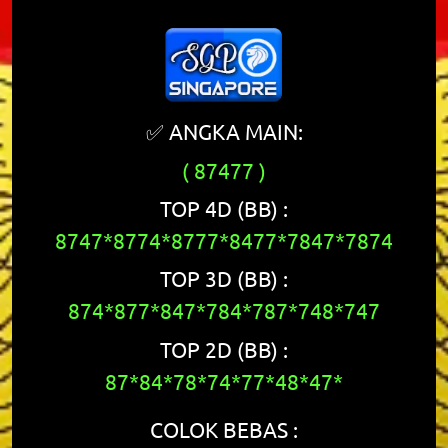
✅ ANGKA MAIN:
( 87477 )
TOP 4D (BB) :
8747*8774*8777*8477*7847*7874
TOP 3D (BB) :
874*877*847*784*787*748*747
TOP 2D (BB) :
87*84*78*74*77*48*47*
COLOK BEBAS :