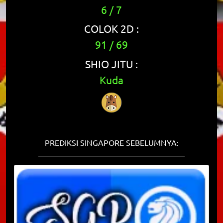
6 / 7
COLOK 2D :
91 / 69
SHIO JITU :
Kuda
PREDIKSI SINGAPORE SEBELUMNYA: