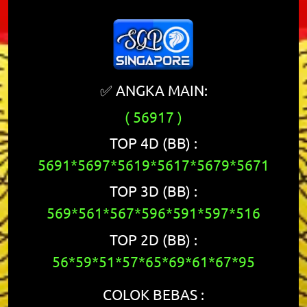
✅ ANGKA MAIN:
( 56917 )
TOP 4D (BB) :
5691*5697*5619*5617*5679*5671
TOP 3D (BB) :
569*561*567*596*591*597*516
TOP 2D (BB) :
56*59*51*57*65*69*61*67*95
COLOK BEBAS :