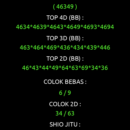
( 46349 )
TOP 4D (BB) :
4634*4639*4643*4649*4693*4694
TOP 3D (BB) :
463*464*469*436*434*439*446
TOP 2D (BB) :
46*43*44*49*64*63*69*34*36
COLOK BEBAS :
6 / 9
COLOK 2D :
34 / 63
SHIO JITU :