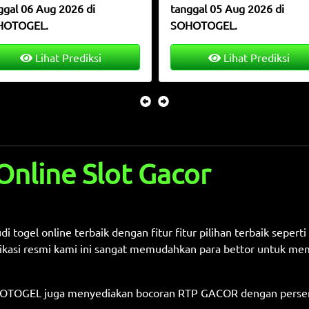
ggal 06 Aug 2026 di
tanggal 05 Aug 2026 di
HOTOGEL.
SOHOTOGEL.
Lihat Prediksi
Lihat Prediksi
 Online Slot Gacor
 togel online terbaik dengan fitur fitur pilihan terbaik seperti
plikasi resmi kami ini sangat memudahkan para bettor untuk me
SOHOTOGEL juga menyediakan bocoran RTP GACOR dengan persen