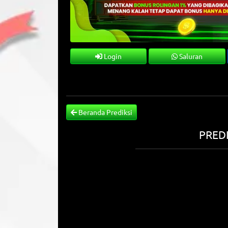
Login
Saluran
Beranda Prediksi
PREDI