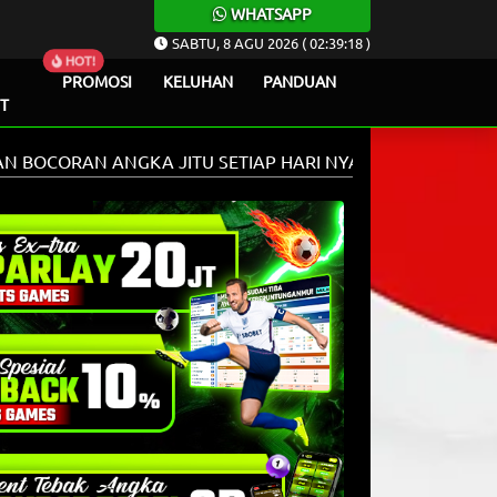
WHATSAPP
SABTU
, 8 AGU 2026
(
02
:
39
:
19
)
HOT!
PROMOSI
KELUHAN
PANDUAN
T
OCORAN ANGKA JITU SETIAP HARI NYA UNTUK MEMBANTU 