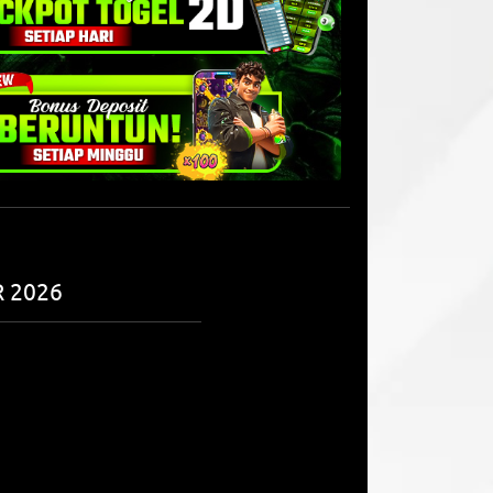
R 2026