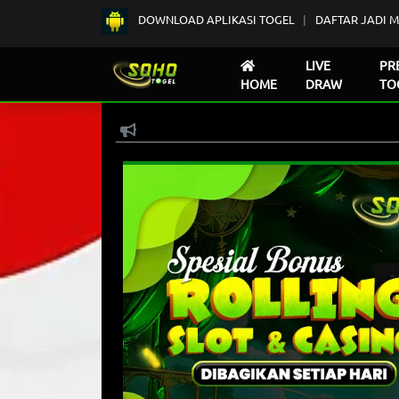
DOWNLOAD APLIKASI TOGEL
DAFTAR JADI 
LIVE
PR
HOME
DRAW
TO