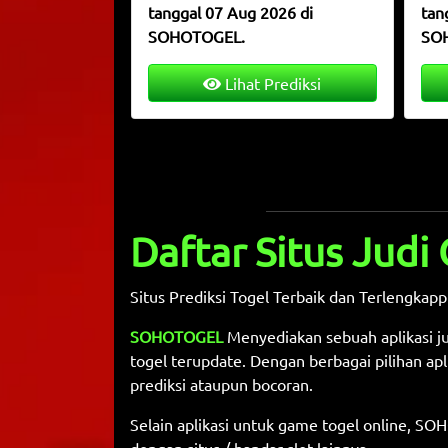
026 di
tanggal 07 Aug 2026 di
tan
SOHOTOGEL.
SO
rediksi
Lihat Prediksi
Daftar Situs Judi
Situs Prediksi Togel Terbaik dan Terlengkapp
SOHOTOGEL
Menyediakan sebuah aplikasi judi
togel terupdate. Dengan berbagai pilihan a
prediksi ataupun bocoran.
Selain aplikasi untuk game togel online, 