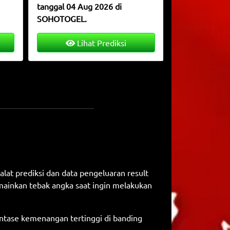
tanggal 04 Aug 2026 di
tanggal 03 Au
SOHOTOGEL.
SOHOTOGEL.
Lihat Prediksi
Liha
 alat prediksi dan data pengeluaran result
mainkan tebak angka saat ingin melakukan
tase kemenangan tertinggi di banding