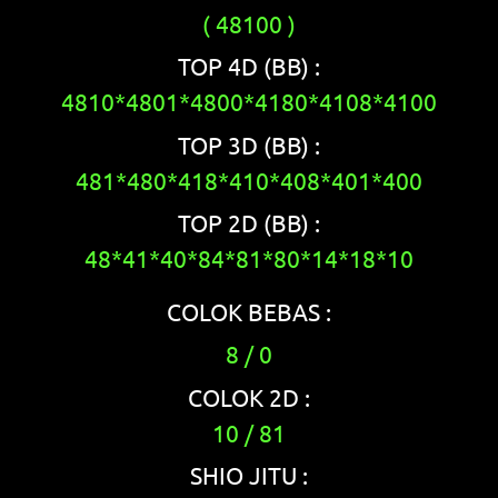
( 48100 )
TOP 4D (BB) :
4810*4801*4800*4180*4108*4100
TOP 3D (BB) :
481*480*418*410*408*401*400
TOP 2D (BB) :
48*41*40*84*81*80*14*18*10
COLOK BEBAS :
8 / 0
COLOK 2D :
10 / 81
SHIO JITU :