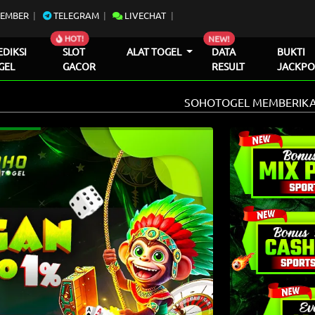
MEMBER
TELEGRAM
LIVECHAT
HOT!
NEW!
EDIKSI
SLOT
ALAT TOGEL
DATA
BUKTI
GEL
GACOR
RESULT
JACKPO
SOHOTOGEL MEMBERIKAN B