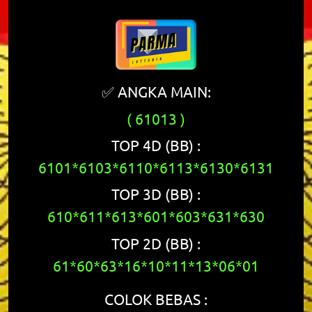
✅ ANGKA MAIN:
( 61013 )
TOP 4D (BB) :
6101*6103*6110*6113*6130*6131
TOP 3D (BB) :
610*611*613*601*603*631*630
TOP 2D (BB) :
61*60*63*16*10*11*13*06*01
COLOK BEBAS :