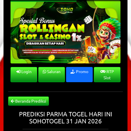
Login
Saluran
Promo
RTP
Slot
Beranda Prediksi
PREDIKSI PARMA TOGEL HARI INI
SOHOTOGEL 31 JAN 2026