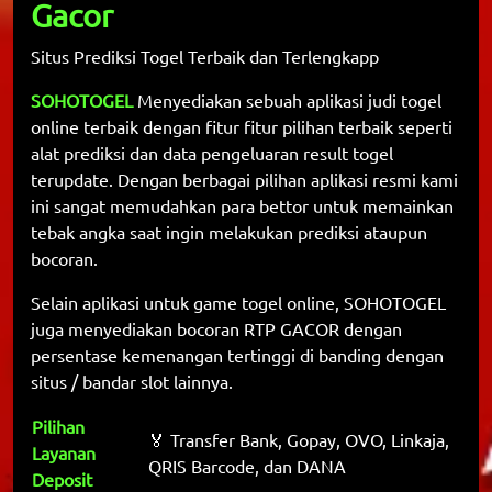
Gacor
Situs Prediksi Togel Terbaik dan Terlengkapp
SOHOTOGEL
Menyediakan sebuah aplikasi judi togel
online terbaik dengan fitur fitur pilihan terbaik seperti
alat prediksi dan data pengeluaran result togel
terupdate. Dengan berbagai pilihan aplikasi resmi kami
ini sangat memudahkan para bettor untuk memainkan
tebak angka saat ingin melakukan prediksi ataupun
bocoran.
Selain aplikasi untuk game togel online, SOHOTOGEL
juga menyediakan bocoran RTP GACOR dengan
persentase kemenangan tertinggi di banding dengan
situs / bandar slot lainnya.
Pilihan
🏅 Transfer Bank, Gopay, OVO, Linkaja,
Layanan
QRIS Barcode, dan DANA
Deposit