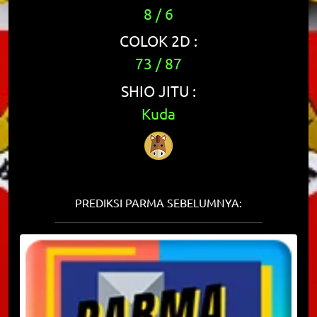
8 / 6
COLOK 2D :
73 / 87
SHIO JITU :
Kuda
PREDIKSI PARMA SEBELUMNYA: