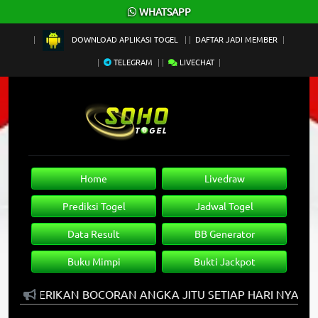
×
WHATSAPP
DOWNLOAD APLIKASI TOGEL
DAFTAR JADI MEMBER
TELEGRAM
LIVECHAT
Home
Livedraw
Prediksi Togel
Jadwal Togel
Data Result
BB Generator
Buku Mimpi
Bukti Jackpot
MEMBERIKAN BOCORAN ANGKA JITU SETIAP HARI NYA UNT