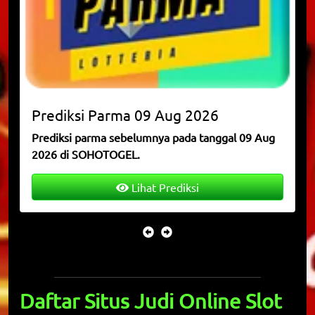
Prediksi
Parma
09 Aug 2026
Prediksi parma sebelumnya pada tanggal 09 Aug
2026 di SOHOTOGEL.
Lihat Prediksi
Daftar Situs Judi Online Slot