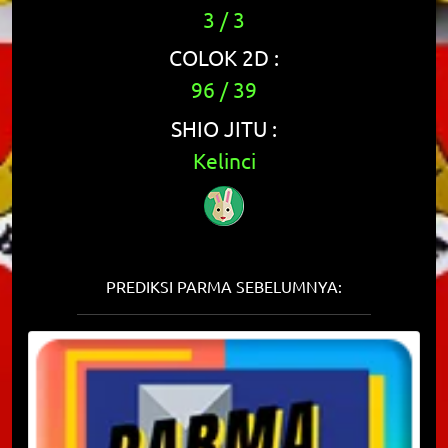
3 / 3
COLOK 2D :
96 / 39
SHIO JITU :
Kelinci
PREDIKSI PARMA SEBELUMNYA: