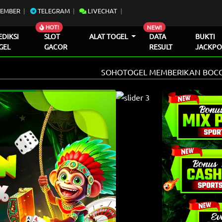
MEMBER
TELEGRAM
LIVECHAT
HOT!
NEW!
EDIKSI
SLOT
ALAT TOGEL
DATA
BUKTI
GEL
GACOR
RESULT
JACKPO
SOHOTOGEL MEMBERIKAN BOCORAN 