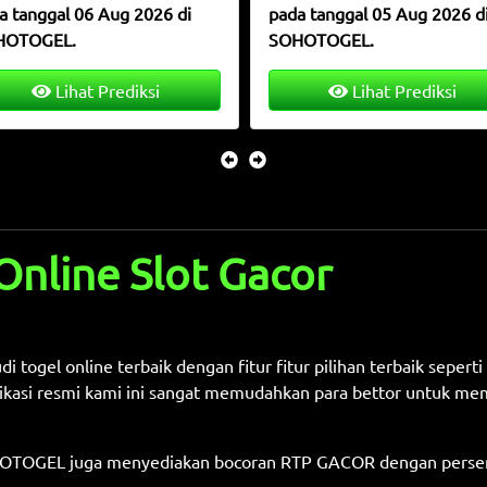
a tanggal 06 Aug 2026 di
pada tanggal 05 Aug 2026 d
HOTOGEL.
SOHOTOGEL.
Lihat Prediksi
Lihat Prediksi
 Online Slot Gacor
 togel online terbaik dengan fitur fitur pilihan terbaik seperti
plikasi resmi kami ini sangat memudahkan para bettor untuk me
SOHOTOGEL juga menyediakan bocoran RTP GACOR dengan persen