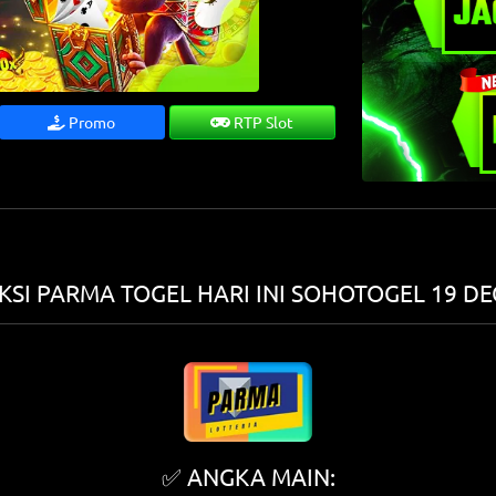
Promo
RTP Slot
KSI PARMA TOGEL HARI INI SOHOTOGEL 19 DE
✅ ANGKA MAIN: