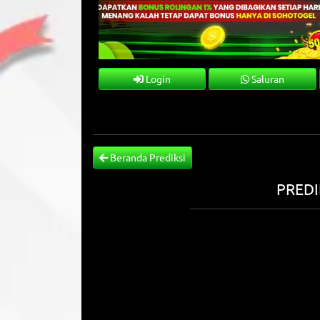
Login
Saluran
Beranda Prediksi
PREDI