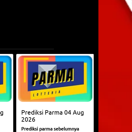
g
Prediksi
Parma
04 Aug
Prediksi
P
2026
2026
Prediksi parma sebelumnya
Prediksi parm