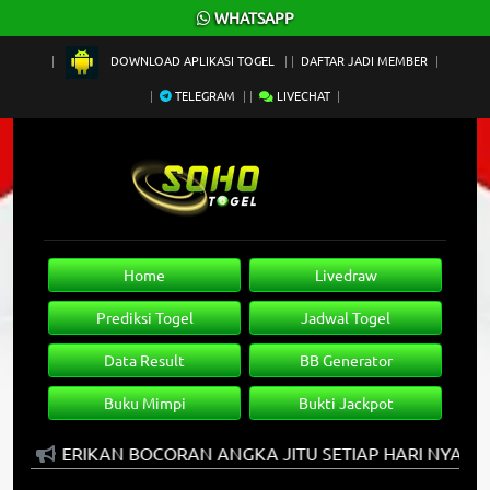
×
WHATSAPP
DOWNLOAD APLIKASI TOGEL
DAFTAR JADI MEMBER
TELEGRAM
LIVECHAT
Home
Livedraw
Prediksi Togel
Jadwal Togel
Data Result
BB Generator
Buku Mimpi
Bukti Jackpot
MEMBERIKAN BOCORAN ANGKA JITU SETIAP HARI NYA UNT