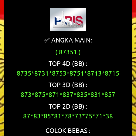
✅ ANGKA MAIN:
( 87351 )
TOP 4D (BB) :
8735*8731*8753*8751*8713*8715
TOP 3D (BB) :
873*875*871*837*835*831*857
TOP 2D (BB) :
87*83*85*81*78*73*75*71*38
COLOK BEBAS :