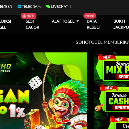
MEMBER
TELEGRAM
LIVECHAT
HOT!
NEW!
EDIKSI
SLOT
ALAT TOGEL
DATA
BUKTI
GEL
GACOR
RESULT
JACKPO
SOHOTOGEL MEMBERIKAN B