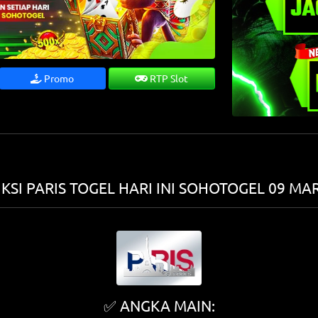
Promo
RTP Slot
KSI PARIS TOGEL HARI INI SOHOTOGEL 09 MA
✅ ANGKA MAIN: