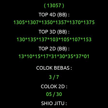
( 13057 )
TOP 4D (BB) :
1305*1307*1350*1357*1370*1375
TOP 3D (BB) :
130*135*137*103*105*107*153
TOP 2D (BB) :
13*10*15*17*31*30*35*37*01
COLOK BEBAS :
3 / 7
COLOK 2D :
05 / 30
SHIO JITU :