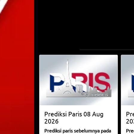
09 Aug
Prediksi
Paris
08 Aug
Pr
2026
20
ebelumnya pada
Prediksi paris sebelumnya pada
Pre