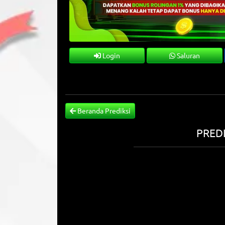
Login
Saluran
Beranda Prediksi
PREDI