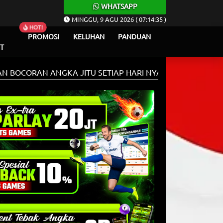
WHATSAPP
MINGGU
, 9 AGU 2026
(
07
:
14
:
36
)
HOT!
PROMOSI
KELUHAN
PANDUAN
T
OCORAN ANGKA JITU SETIAP HARI NYA UNTUK MEMBANTU 