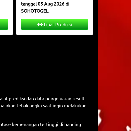
tanggal 05 Aug 2026 di
tanggal 04 Au
SOHOTOGEL.
SOHOTOGEL.
Lihat Prediksi
Liha
 alat prediksi dan data pengeluaran result
mainkan tebak angka saat ingin melakukan
tase kemenangan tertinggi di banding