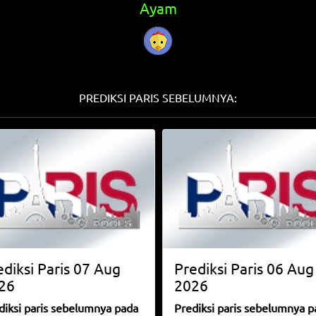
Ayam
PREDIKSI PARIS SEBELUMNYA:
ediksi
Paris
07 Aug
Prediksi
Paris
06 Aug
26
2026
diksi paris sebelumnya pada
Prediksi paris sebelumnya p