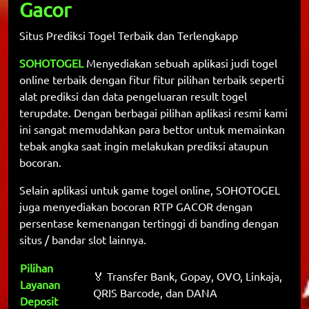
Gacor
Situs Prediksi Togel Terbaik dan Terlengkapp
SOHOTOGEL
Menyediakan sebuah aplikasi judi togel
online terbaik dengan fitur fitur pilihan terbaik seperti
alat prediksi dan data pengeluaran result togel
terupdate. Dengan berbagai pilihan aplikasi resmi kami
ini sangat memudahkan para bettor untuk memainkan
tebak angka saat ingin melakukan prediksi ataupun
bocoran.
Selain aplikasi untuk game togel online, SOHOTOGEL
juga menyediakan bocoran RTP GACOR dengan
persentase kemenangan tertinggi di banding dengan
situs / bandar slot lainnya.
Pilihan
🏅 Transfer Bank, Gopay, OVO, Linkaja,
Layanan
QRIS Barcode, dan DANA
Deposit