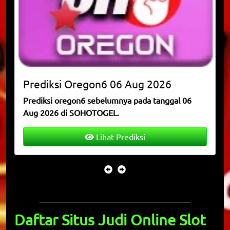
Prediksi
Oregon6
06 Aug 2026
Prediksi oregon6 sebelumnya pada tanggal 06
Aug 2026 di SOHOTOGEL.
Lihat Prediksi
Daftar Situs Judi Online Slot