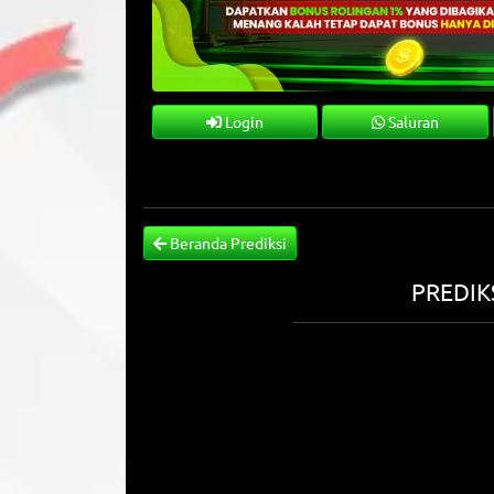
Login
Saluran
Beranda Prediksi
PREDIK