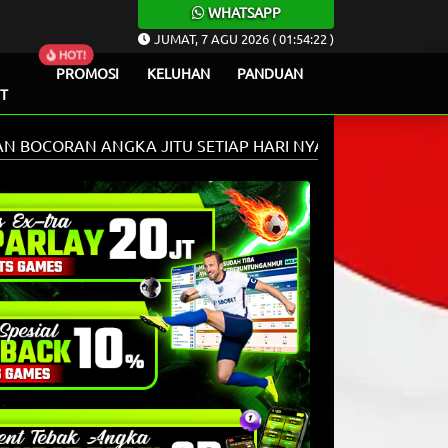
WHATSAPP
JUMAT
, 7 AGU 2026
(
01
:
54
:
23
)
HOT!
PROMOSI
KELUHAN
PANDUAN
T
OCORAN ANGKA JITU SETIAP HARI NYA UNTUK MEMBANTU