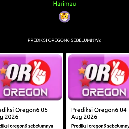
Harimau
PREDIKSI OREGON6 SEBELUMNYA:
ediksi
Oregon6
05
Prediksi
Oregon6
04
g 2026
Aug 2026
diksi oregon6 sebelumnya
Prediksi oregon6 sebelumn