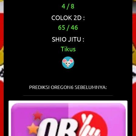
4 / 8
COLOK 2D :
65 / 46
SHIO JITU :
Tikus
PREDIKSI OREGON6 SEBELUMNYA: