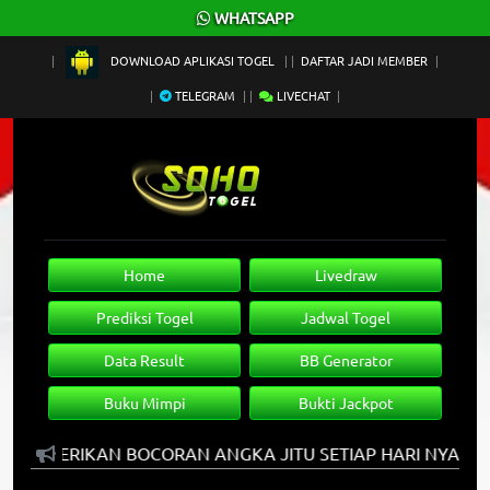
×
WHATSAPP
DOWNLOAD APLIKASI TOGEL
DAFTAR JADI MEMBER
TELEGRAM
LIVECHAT
Home
Livedraw
Prediksi Togel
Jadwal Togel
Data Result
BB Generator
Buku Mimpi
Bukti Jackpot
MEMBERIKAN BOCORAN ANGKA JITU SETIAP HARI NYA UNT