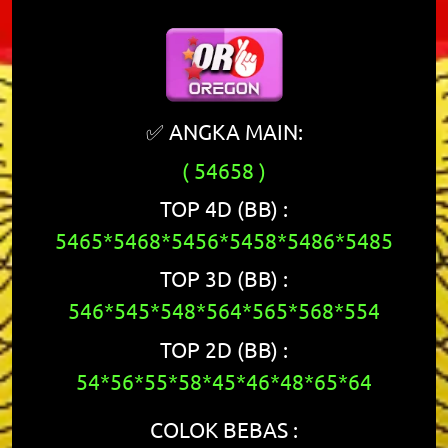
✅ ANGKA MAIN:
( 54658 )
TOP 4D (BB) :
5465*5468*5456*5458*5486*5485
TOP 3D (BB) :
546*545*548*564*565*568*554
TOP 2D (BB) :
54*56*55*58*45*46*48*65*64
COLOK BEBAS :