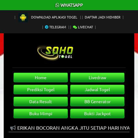
×
WHATSAPP
DOWNLOAD APLIKASI TOGEL
DAFTAR JADI MEMBER
TELEGRAM
LIVECHAT
Home
Livedraw
Prediksi Togel
Jadwal Togel
Data Result
BB Generator
Buku Mimpi
Bukti Jackpot
MEMBERIKAN BOCORAN ANGKA JITU SETIAP HARI NYA UN