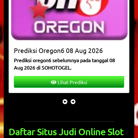
Prediksi
Oregon6
08 Aug 2026
Prediksi oregon6 sebelumnya pada tanggal 08
Aug 2026 di SOHOTOGEL.
Lihat Prediksi
Daftar Situs Judi Online Slot