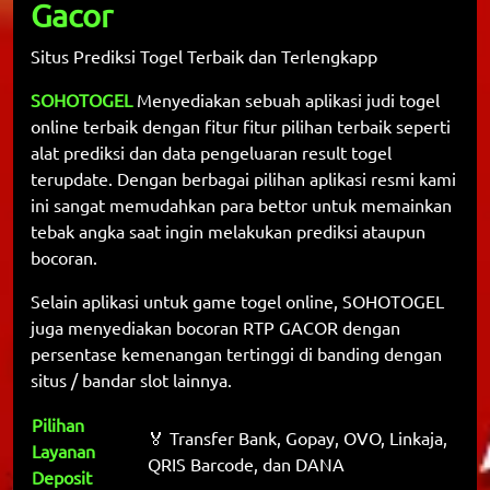
Gacor
Situs Prediksi Togel Terbaik dan Terlengkapp
SOHOTOGEL
Menyediakan sebuah aplikasi judi togel
online terbaik dengan fitur fitur pilihan terbaik seperti
alat prediksi dan data pengeluaran result togel
terupdate. Dengan berbagai pilihan aplikasi resmi kami
ini sangat memudahkan para bettor untuk memainkan
tebak angka saat ingin melakukan prediksi ataupun
bocoran.
Selain aplikasi untuk game togel online, SOHOTOGEL
juga menyediakan bocoran RTP GACOR dengan
persentase kemenangan tertinggi di banding dengan
situs / bandar slot lainnya.
Pilihan
🏅 Transfer Bank, Gopay, OVO, Linkaja,
Layanan
QRIS Barcode, dan DANA
Deposit