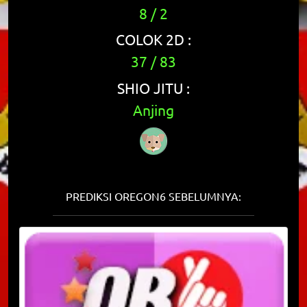
8 / 2
COLOK 2D :
37 / 83
SHIO JITU :
Anjing
PREDIKSI OREGON6 SEBELUMNYA: