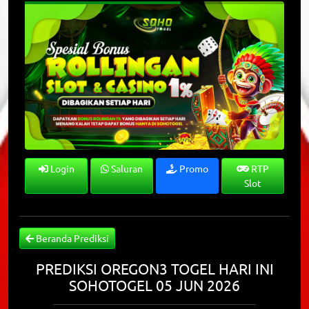
Login
Saluran
Promo
RTP
Slot
Beranda Prediksi
PREDIKSI OREGON3 TOGEL HARI INI
SOHOTOGEL 05 JUN 2026