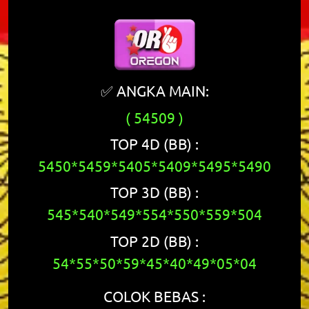
✅ ANGKA MAIN:
( 54509 )
TOP 4D (BB) :
5450*5459*5405*5409*5495*5490
TOP 3D (BB) :
545*540*549*554*550*559*504
TOP 2D (BB) :
54*55*50*59*45*40*49*05*04
COLOK BEBAS :