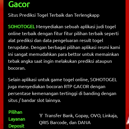
Gacor
Situs Prediksi Togel Terbaik dan Terlengkapp
SOHOTOGEL
Menyediakan sebuah aplikasi judi togel
online terbaik dengan fitur fitur pilihan terbaik seperti
alat prediksi dan data pengeluaran result togel
terupdate. Dengan berbagai pilihan aplikasi resmi kami
ini sangat memudahkan para bettor untuk memainkan
tebak angka saat ingin melakukan prediksi ataupun
bocoran.
Selain aplikasi untuk game togel online, SOHOTOGEL
juga menyediakan bocoran RTP GACOR dengan
persentase kemenangan tertinggi di banding dengan
situs / bandar slot lainnya.
Pilihan
🏅 Transfer Bank, Gopay, OVO, Linkaja,
Layanan
QRIS Barcode, dan DANA
Deposit