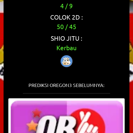
4 / 9
COLOK 2D :
50 / 45
SHIO JITU :
Kerbau
PREDIKSI OREGON3 SEBELUMNYA: