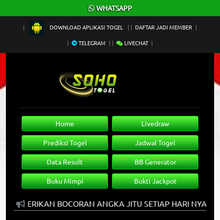
×
WHATSAPP
DOWNLOAD APLIKASI TOGEL
DAFTAR JADI MEMBER
TELEGRAM
LIVECHAT
Home
Livedraw
Prediksi Togel
Jadwal Togel
Data Result
BB Generator
Buku Mimpi
Bukti Jackpot
MEMBERIKAN BOCORAN ANGKA JITU SETIAP HARI NYA UN