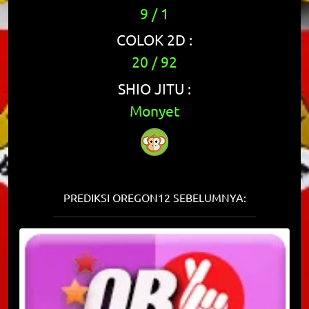
9 / 1
COLOK 2D :
20 / 92
SHIO JITU :
Monyet
PREDIKSI OREGON12 SEBELUMNYA: