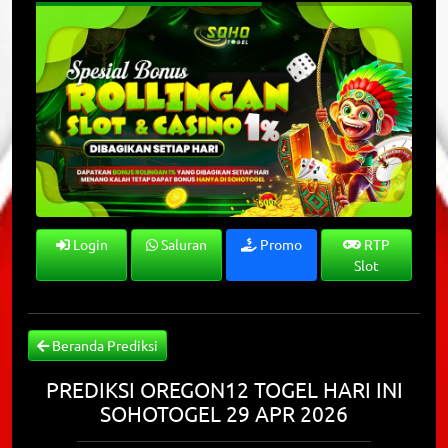
Login
Saluran
Promo
RTP
Slot
Beranda Prediksi
PREDIKSI OREGON12 TOGEL HARI INI
SOHOTOGEL 29 APR 2026