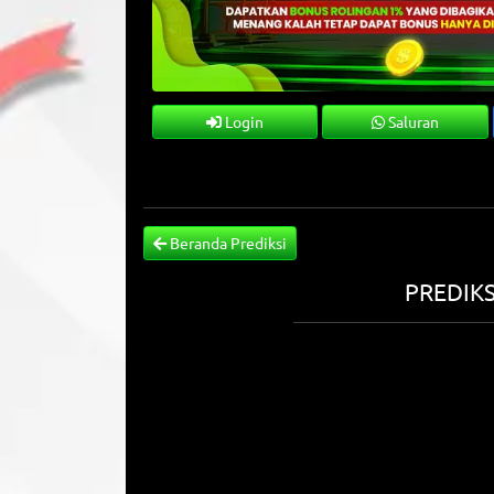
Login
Saluran
Beranda Prediksi
PREDIKS