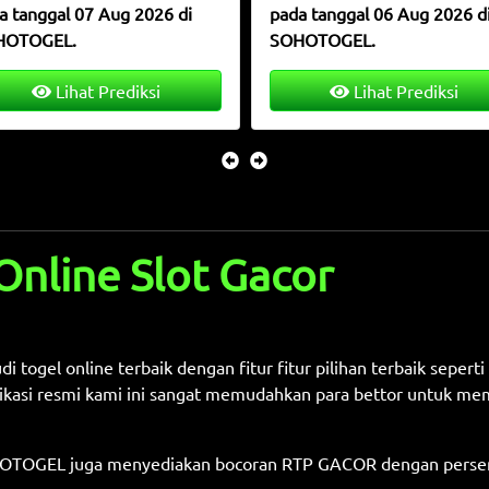
a tanggal 07 Aug 2026 di
pada tanggal 06 Aug 2026 d
HOTOGEL.
SOHOTOGEL.
Lihat Prediksi
Lihat Prediksi
 Online Slot Gacor
 togel online terbaik dengan fitur fitur pilihan terbaik seperti
plikasi resmi kami ini sangat memudahkan para bettor untuk me
SOHOTOGEL juga menyediakan bocoran RTP GACOR dengan persen