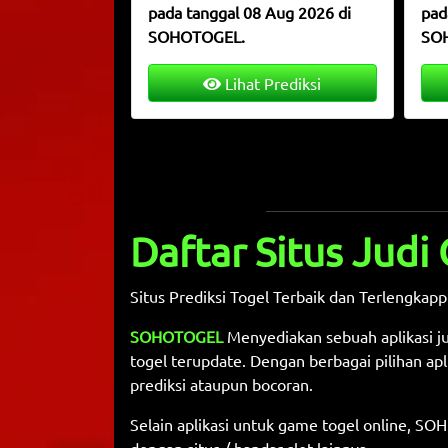
Aug 2026 di
pada tanggal 08 Aug 2026 di
pad
SOHOTOGEL.
SO
rediksi
Lihat Prediksi
Daftar Situs Judi
Situs Prediksi Togel Terbaik dan Terlengkapp
SOHOTOGEL
Menyediakan sebuah aplikasi judi
togel terupdate. Dengan berbagai pilihan a
prediksi ataupun bocoran.
Selain aplikasi untuk game togel online, 