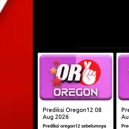
gon12
09
Prediksi
Oregon12
08
Pr
Aug 2026
Au
2 sebelumnya
Prediksi oregon12 sebelumnya
Pre