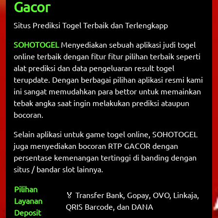
Gacor
Situs Prediksi Togel Terbaik dan Terlengkapp
SOHOTOGEL
Menyediakan sebuah aplikasi judi togel
online terbaik dengan fitur fitur pilihan terbaik seperti
alat prediksi dan data pengeluaran result togel
terupdate. Dengan berbagai pilihan aplikasi resmi kami
ini sangat memudahkan para bettor untuk memainkan
tebak angka saat ingin melakukan prediksi ataupun
bocoran.
Selain aplikasi untuk game togel online, SOHOTOGEL
juga menyediakan bocoran RTP GACOR dengan
persentase kemenangan tertinggi di banding dengan
situs / bandar slot lainnya.
Pilihan
🏅 Transfer Bank, Gopay, OVO, Linkaja,
Layanan
QRIS Barcode, dan DANA
Deposit