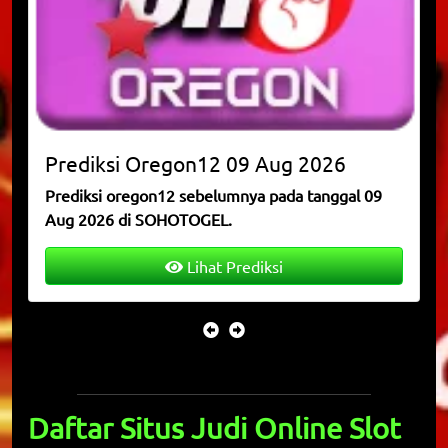
Prediksi
Oregon12
09 Aug 2026
Prediksi oregon12 sebelumnya pada tanggal 09
Aug 2026 di SOHOTOGEL.
Lihat Prediksi
Daftar Situs Judi Online Slot