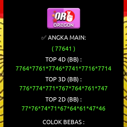
✅ ANGKA MAIN:
( 77641 )
TOP 4D (BB) :
7764*7761*7746*7741*7716*7714
TOP 3D (BB) :
776*774*771*767*764*761*747
TOP 2D (BB) :
77*76*74*71*67*64*61*47*46
COLOK BEBAS :