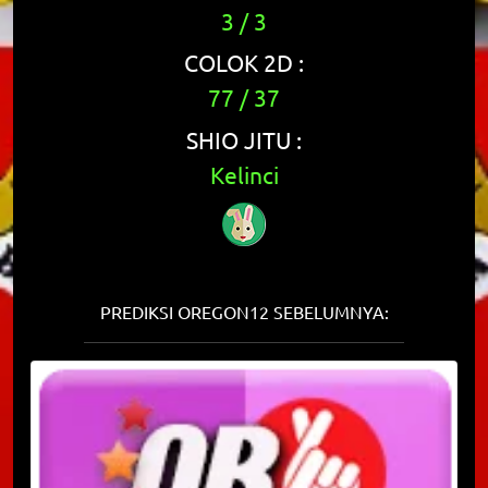
3 / 3
COLOK 2D :
77 / 37
SHIO JITU :
Kelinci
PREDIKSI OREGON12 SEBELUMNYA: