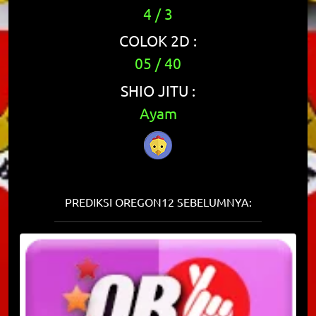
4 / 3
COLOK 2D :
05 / 40
SHIO JITU :
Ayam
PREDIKSI OREGON12 SEBELUMNYA: