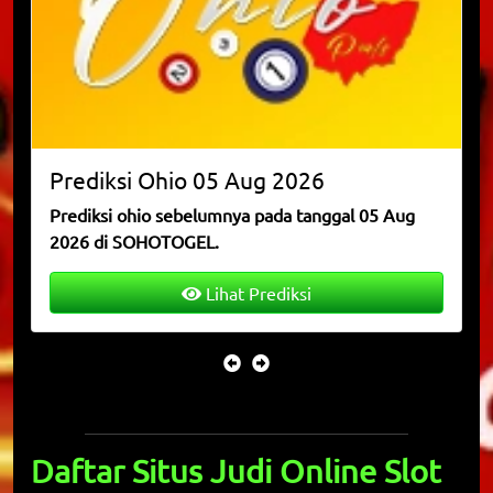
Prediksi
Ohio
05 Aug 2026
Prediksi ohio sebelumnya pada tanggal 05 Aug
2026 di SOHOTOGEL.
Lihat Prediksi
Daftar Situs Judi Online Slot