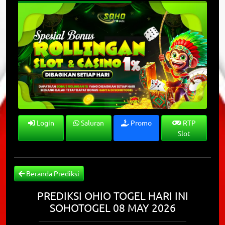
Login
Saluran
Promo
RTP
Slot
Beranda Prediksi
PREDIKSI OHIO TOGEL HARI INI
SOHOTOGEL 08 MAY 2026