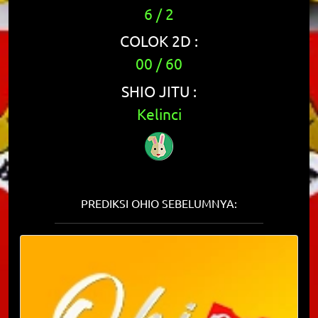
6 / 2
COLOK 2D :
00 / 60
SHIO JITU :
Kelinci
PREDIKSI OHIO SEBELUMNYA: