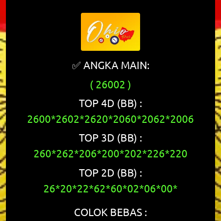
✅ ANGKA MAIN:
( 26002 )
TOP 4D (BB) :
2600*2602*2620*2060*2062*2006
TOP 3D (BB) :
260*262*206*200*202*226*220
TOP 2D (BB) :
26*20*22*62*60*02*06*00*
COLOK BEBAS :