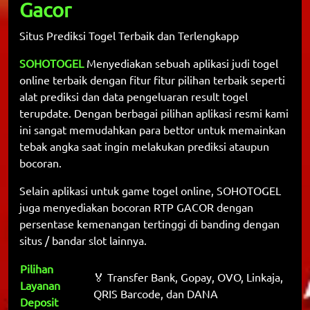
Gacor
Situs Prediksi Togel Terbaik dan Terlengkapp
SOHOTOGEL
Menyediakan sebuah aplikasi judi togel
online terbaik dengan fitur fitur pilihan terbaik seperti
alat prediksi dan data pengeluaran result togel
terupdate. Dengan berbagai pilihan aplikasi resmi kami
ini sangat memudahkan para bettor untuk memainkan
tebak angka saat ingin melakukan prediksi ataupun
bocoran.
Selain aplikasi untuk game togel online, SOHOTOGEL
juga menyediakan bocoran RTP GACOR dengan
persentase kemenangan tertinggi di banding dengan
situs / bandar slot lainnya.
Pilihan
🏅 Transfer Bank, Gopay, OVO, Linkaja,
Layanan
QRIS Barcode, dan DANA
Deposit