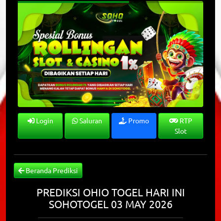
Login
Saluran
Promo
RTP
Slot
Beranda Prediksi
PREDIKSI OHIO TOGEL HARI INI
SOHOTOGEL 03 MAY 2026