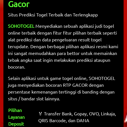
Gacor
Situs Prediksi Togel Terbaik dan Terlengkapp
SOHOTOGEL
Menyediakan sebuah aplikasi judi togel
online terbaik dengan fitur fitur pilihan terbaik seperti
alat prediksi dan data pengeluaran result togel
terupdate. Dengan berbagai pilihan aplikasi resmi kami
ini sangat memudahkan para bettor untuk memainkan
tebak angka saat ingin melakukan prediksi ataupun
bocoran.
Selain aplikasi untuk game togel online, SOHOTOGEL
juga menyediakan bocoran RTP GACOR dengan
persentase kemenangan tertinggi di banding dengan
situs / bandar slot lainnya.
Pilihan
🏅 Transfer Bank, Gopay, OVO, Linkaja,
Layanan
QRIS Barcode, dan DANA
Deposit