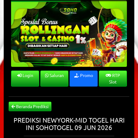
Login
Saluran
Promo
RTP
Slot
Beranda Prediksi
PREDIKSI NEWYORK-MID TOGEL HARI
INI SOHOTOGEL 09 JUN 2026