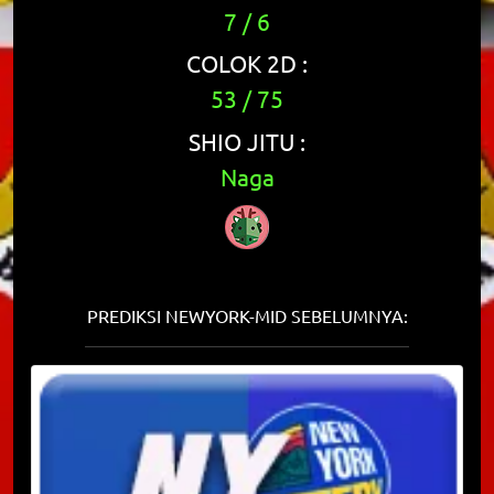
7 / 6
COLOK 2D :
53 / 75
SHIO JITU :
Naga
PREDIKSI NEWYORK-MID SEBELUMNYA: