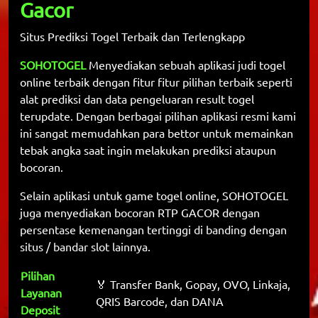
Gacor
Situs Prediksi Togel Terbaik dan Terlengkapp
SOHOTOGEL
Menyediakan sebuah aplikasi judi togel
online terbaik dengan fitur fitur pilihan terbaik seperti
alat prediksi dan data pengeluaran result togel
terupdate. Dengan berbagai pilihan aplikasi resmi kami
ini sangat memudahkan para bettor untuk memainkan
tebak angka saat ingin melakukan prediksi ataupun
bocoran.
Selain aplikasi untuk game togel online, SOHOTOGEL
juga menyediakan bocoran RTP GACOR dengan
persentase kemenangan tertinggi di banding dengan
situs / bandar slot lainnya.
Pilihan
🏅 Transfer Bank, Gopay, OVO, Linkaja,
Layanan
QRIS Barcode, dan DANA
Deposit