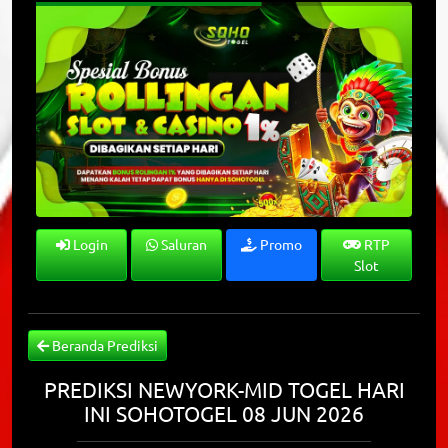
Login
Saluran
Promo
RTP
Slot
Beranda Prediksi
PREDIKSI NEWYORK-MID TOGEL HARI
INI SOHOTOGEL 08 JUN 2026