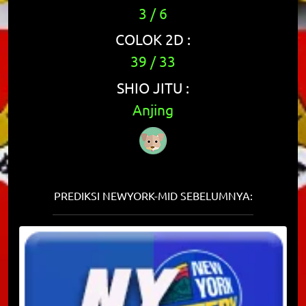
3 / 6
COLOK 2D :
39 / 33
SHIO JITU :
Anjing
PREDIKSI NEWYORK-MID SEBELUMNYA: