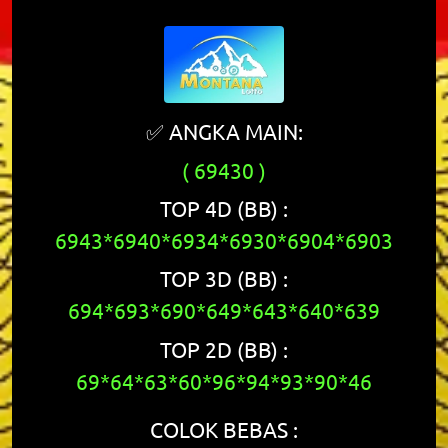
✅ ANGKA MAIN:
( 69430 )
TOP 4D (BB) :
6943*6940*6934*6930*6904*6903
TOP 3D (BB) :
694*693*690*649*643*640*639
TOP 2D (BB) :
69*64*63*60*96*94*93*90*46
COLOK BEBAS :