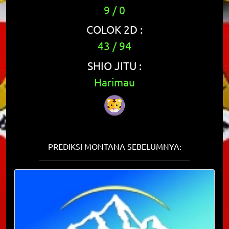
9 / 0
COLOK 2D :
43 / 94
SHIO JITU :
Harimau
PREDIKSI MONTANA SEBELUMNYA: