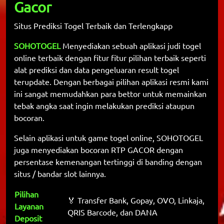
Gacor
Situs Prediksi Togel Terbaik dan Terlengkapp
SOHOTOGEL
Menyediakan sebuah aplikasi judi togel
online terbaik dengan fitur fitur pilihan terbaik seperti
alat prediksi dan data pengeluaran result togel
terupdate. Dengan berbagai pilihan aplikasi resmi kami
ini sangat memudahkan para bettor untuk memainkan
tebak angka saat ingin melakukan prediksi ataupun
bocoran.
Selain aplikasi untuk game togel online, SOHOTOGEL
juga menyediakan bocoran RTP GACOR dengan
persentase kemenangan tertinggi di banding dengan
situs / bandar slot lainnya.
Pilihan
🏅 Transfer Bank, Gopay, OVO, Linkaja,
Layanan
QRIS Barcode, dan DANA
Deposit